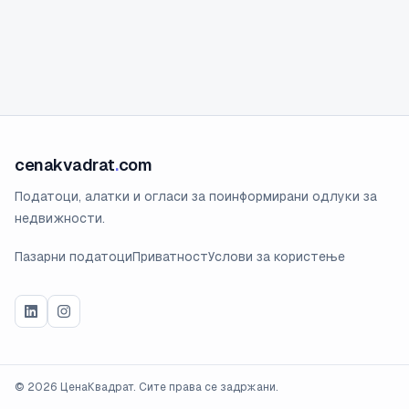
cenakvadrat
.
com
Податоци, алатки и огласи за поинформирани одлуки за
недвижности.
Пазарни податоци
Приватност
Услови за користење
©
2026
ЦенаКвадрат. Сите права се задржани.