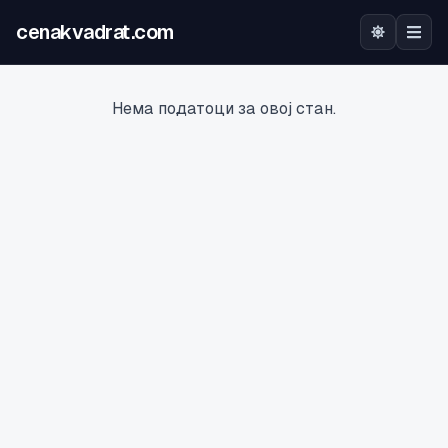
cenakvadrat.com
Почетна
Нема податоци за овој стан.
Огласи
Калкулатор
Оцена на локација
Најава