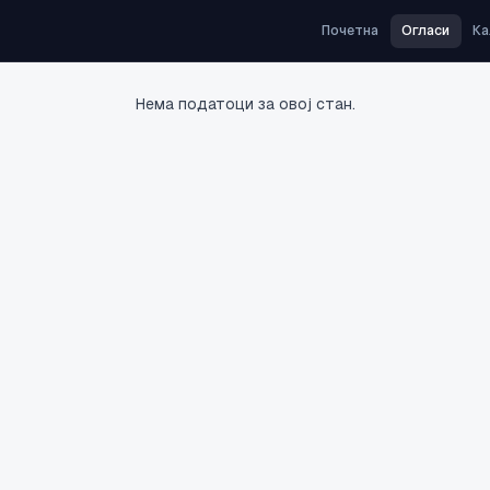
Почетна
Огласи
Ка
Нема податоци за овој стан.