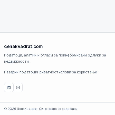
cenakvadrat
.
com
Податоци, алатки и огласи за поинформирани одлуки за
недвижности.
Пазарни податоци
Приватност
Услови за користење
©
2026
ЦенаКвадрат. Сите права се задржани.