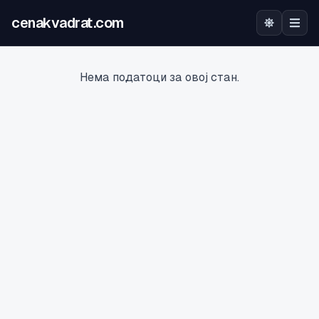
cenakvadrat.com
Почетна
Нема податоци за овој стан.
Огласи
Калкулатор
Оцена на локација
Најава