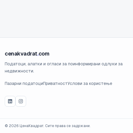
cenakvadrat
.
com
Податоци, алатки и огласи за поинформирани одлуки за
недвижности.
Пазарни податоци
Приватност
Услови за користење
©
2026
ЦенаКвадрат. Сите права се задржани.