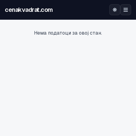
cenakvadrat.com
Почетна
Нема податоци за овој стан.
Огласи
Калкулатор
Оцена на локација
Најава