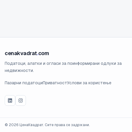
cenakvadrat
.
com
Податоци, алатки и огласи за поинформирани одлуки за
недвижности.
Пазарни податоци
Приватност
Услови за користење
©
2026
ЦенаКвадрат. Сите права се задржани.