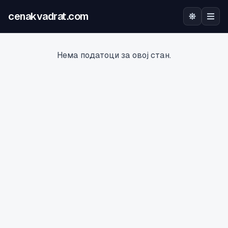
cenakvadrat.com
Почетна
Нема податоци за овој стан.
Огласи
Калкулатор
Оцена на локација
Најава