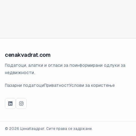
cenakvadrat
.
com
Податоци, алатки и огласи за поинформирани одлуки за
недвижности.
Пазарни податоци
Приватност
Услови за користење
©
2026
ЦенаКвадрат. Сите права се задржани.