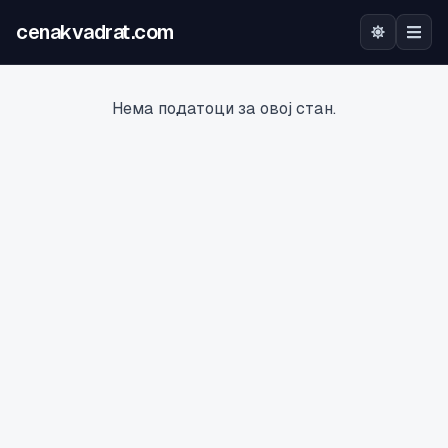
cenakvadrat.com
Почетна
Нема податоци за овој стан.
Огласи
Калкулатор
Оцена на локација
Најава