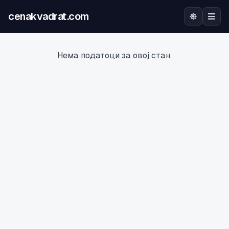
cenakvadrat.com
Почетна
Нема податоци за овој стан.
Огласи
Калкулатор
Оцена на локација
Најава