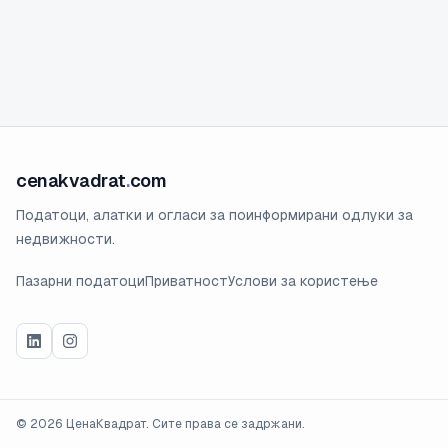
cenakvadrat
.
com
Податоци, алатки и огласи за поинформирани одлуки за
недвижности.
Пазарни податоци
Приватност
Услови за користење
©
2026
ЦенаКвадрат. Сите права се задржани.