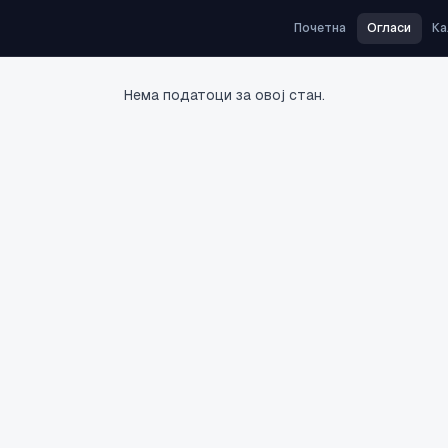
Почетна
Огласи
Ка
Нема податоци за овој стан.