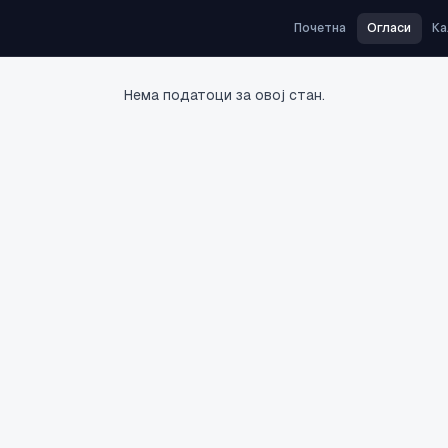
Почетна
Огласи
Ка
Нема податоци за овој стан.