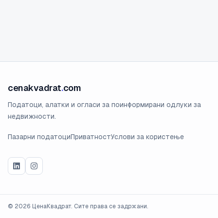
cenakvadrat
.
com
Податоци, алатки и огласи за поинформирани одлуки за
недвижности.
Пазарни податоци
Приватност
Услови за користење
©
2026
ЦенаКвадрат. Сите права се задржани.