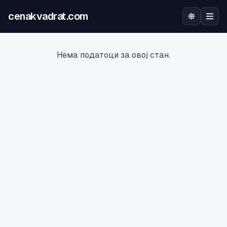
cenakvadrat.com
Почетна
Нема податоци за овој стан.
Огласи
Калкулатор
Оцена на локација
Најава