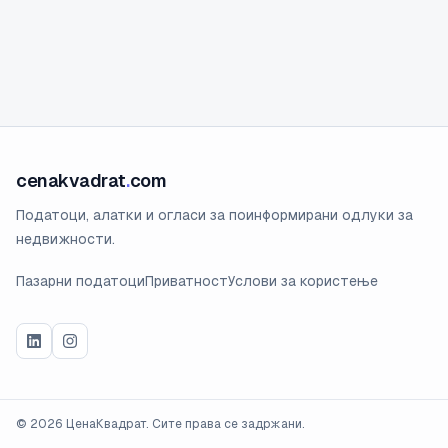
cenakvadrat
.
com
Податоци, алатки и огласи за поинформирани одлуки за
недвижности.
Пазарни податоци
Приватност
Услови за користење
©
2026
ЦенаКвадрат. Сите права се задржани.