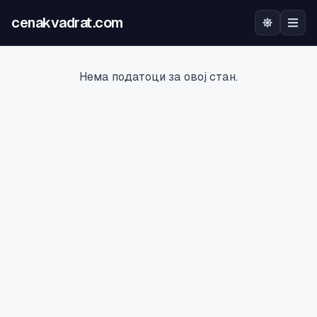
cenakvadrat.com
Почетна
Нема податоци за овој стан.
Огласи
Калкулатор
Оцена на локација
Најава