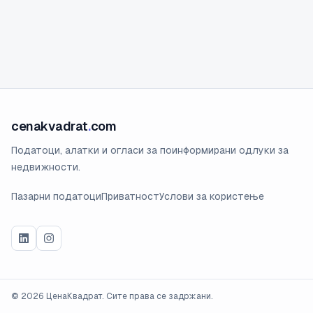
cenakvadrat
.
com
Податоци, алатки и огласи за поинформирани одлуки за
недвижности.
Пазарни податоци
Приватност
Услови за користење
©
2026
ЦенаКвадрат. Сите права се задржани.