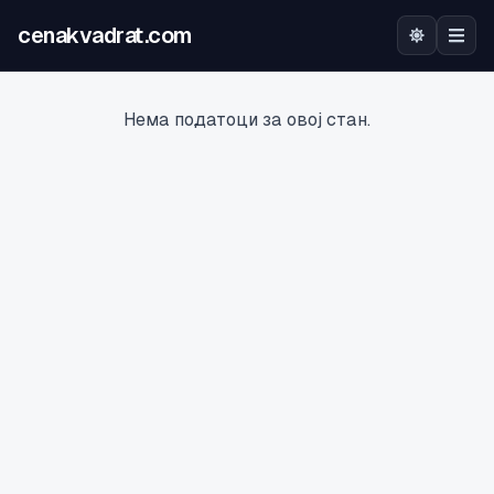
cenakvadrat.com
Почетна
Нема податоци за овој стан.
Огласи
Калкулатор
Оцена на локација
Најава