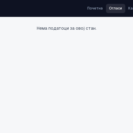
Почетна
Огласи
Ка
Нема податоци за овој стан.