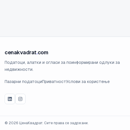
cenakvadrat
.
com
Податоци, алатки и огласи за поинформирани одлуки за
недвижности.
Пазарни податоци
Приватност
Услови за користење
©
2026
ЦенаКвадрат. Сите права се задржани.