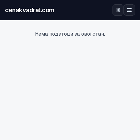
cenakvadrat.com
Почетна
Нема податоци за овој стан.
Огласи
Калкулатор
Оцена на локација
Најава