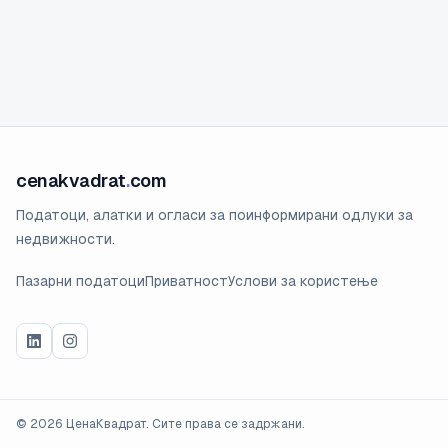
cenakvadrat
.
com
Податоци, алатки и огласи за поинформирани одлуки за
недвижности.
Пазарни податоци
Приватност
Услови за користење
©
2026
ЦенаКвадрат. Сите права се задржани.