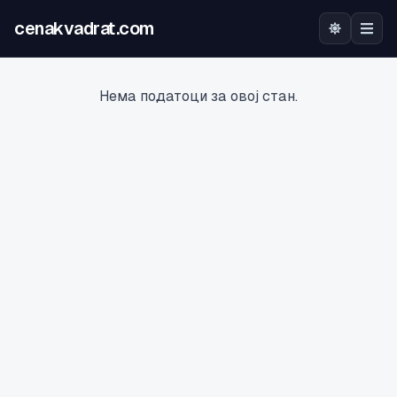
cenakvadrat.com
Почетна
Нема податоци за овој стан.
Огласи
Калкулатор
Оцена на локација
Најава