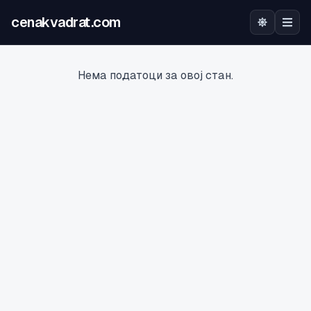
cenakvadrat.com
Почетна
Нема податоци за овој стан.
Огласи
Калкулатор
Оцена на локација
Најава