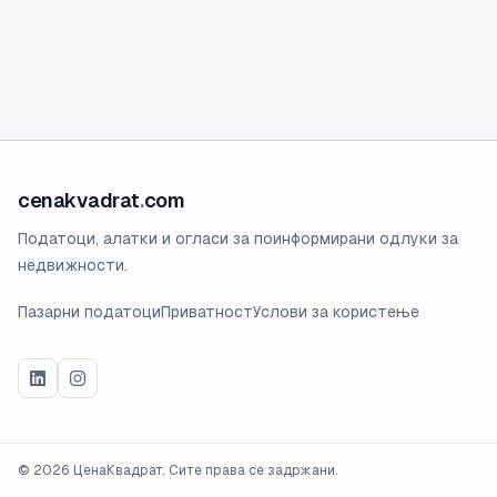
cenakvadrat
.
com
Податоци, алатки и огласи за поинформирани одлуки за
недвижности.
Пазарни податоци
Приватност
Услови за користење
©
2026
ЦенаКвадрат. Сите права се задржани.