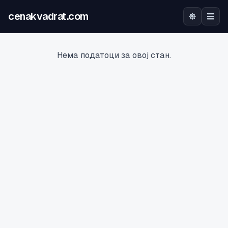
cenakvadrat.com
Почетна
Нема податоци за овој стан.
Огласи
Калкулатор
Оцена на локација
Најава