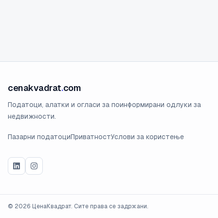
cenakvadrat
.
com
Податоци, алатки и огласи за поинформирани одлуки за
недвижности.
Пазарни податоци
Приватност
Услови за користење
©
2026
ЦенаКвадрат. Сите права се задржани.