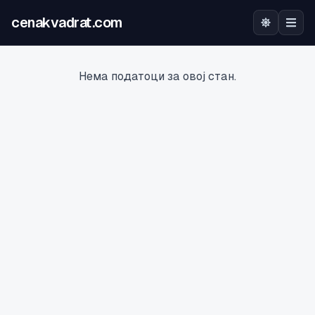
cenakvadrat.com
Почетна
Нема податоци за овој стан.
Огласи
Калкулатор
Оцена на локација
Најава