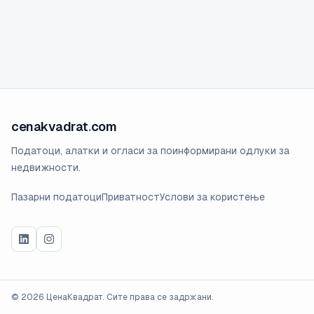
cenakvadrat
.
com
Податоци, алатки и огласи за поинформирани одлуки за
недвижности.
Пазарни податоци
Приватност
Услови за користење
©
2026
ЦенаКвадрат. Сите права се задржани.