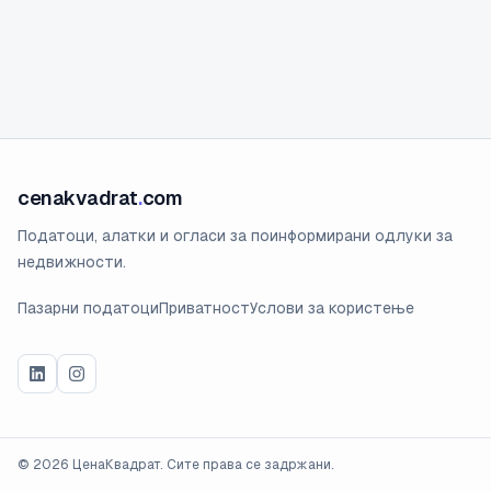
cenakvadrat
.
com
Податоци, алатки и огласи за поинформирани одлуки за
недвижности.
Пазарни податоци
Приватност
Услови за користење
©
2026
ЦенаКвадрат. Сите права се задржани.