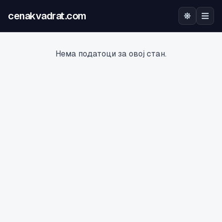
cenakvadrat.com
Почетна
Нема податоци за овој стан.
Огласи
Калкулатор
Оцена на локација
Најава