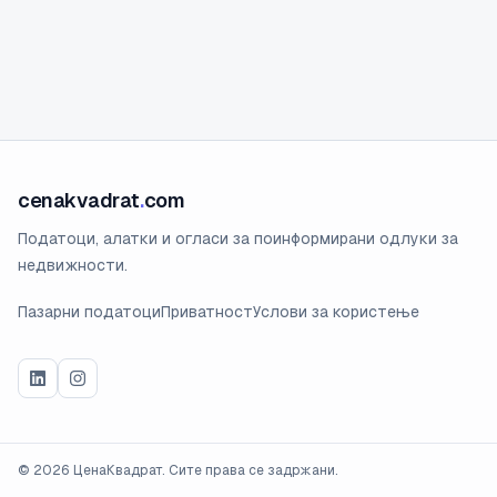
cenakvadrat
.
com
Податоци, алатки и огласи за поинформирани одлуки за
недвижности.
Пазарни податоци
Приватност
Услови за користење
©
2026
ЦенаКвадрат. Сите права се задржани.