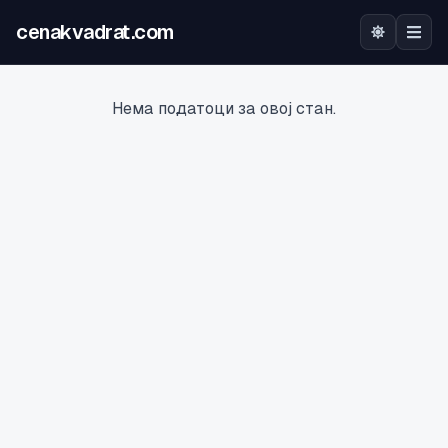
cenakvadrat.com
Почетна
Нема податоци за овој стан.
Огласи
Калкулатор
Оцена на локација
Најава