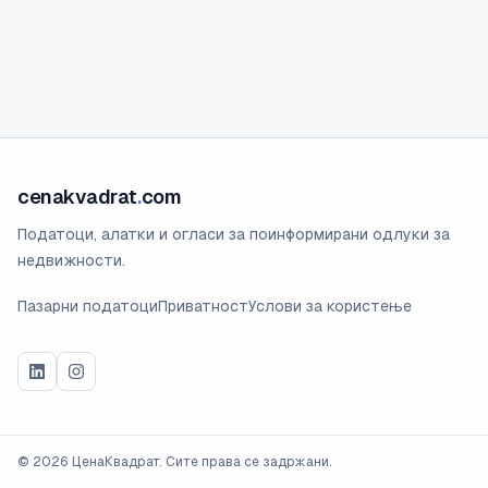
cenakvadrat
.
com
Податоци, алатки и огласи за поинформирани одлуки за
недвижности.
Пазарни податоци
Приватност
Услови за користење
©
2026
ЦенаКвадрат. Сите права се задржани.