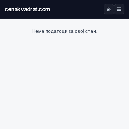
cenakvadrat.com
Почетна
Нема податоци за овој стан.
Огласи
Калкулатор
Оцена на локација
Најава