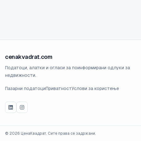
cenakvadrat
.
com
Податоци, алатки и огласи за поинформирани одлуки за
недвижности.
Пазарни податоци
Приватност
Услови за користење
©
2026
ЦенаКвадрат. Сите права се задржани.