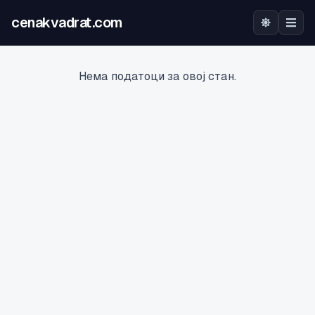
cenakvadrat.com
Почетна
Нема податоци за овој стан.
Огласи
Калкулатор
Оцена на локација
Најава