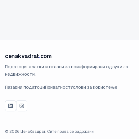
cenakvadrat
.
com
Податоци, алатки и огласи за поинформирани одлуки за
недвижности.
Пазарни податоци
Приватност
Услови за користење
©
2026
ЦенаКвадрат. Сите права се задржани.