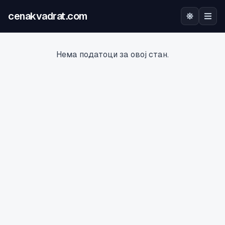
cenakvadrat.com
Почетна
Нема податоци за овој стан.
Огласи
Калкулатор
Оцена на локација
Најава