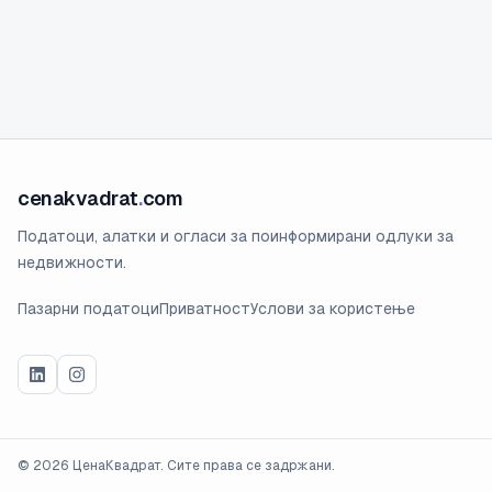
cenakvadrat
.
com
Податоци, алатки и огласи за поинформирани одлуки за
недвижности.
Пазарни податоци
Приватност
Услови за користење
©
2026
ЦенаКвадрат. Сите права се задржани.