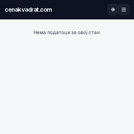
cenakvadrat.com
Почетна
Нема податоци за овој стан.
Огласи
Калкулатор
Оцена на локација
Најава