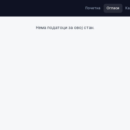
Почетна
Огласи
Ка
Нема податоци за овој стан.