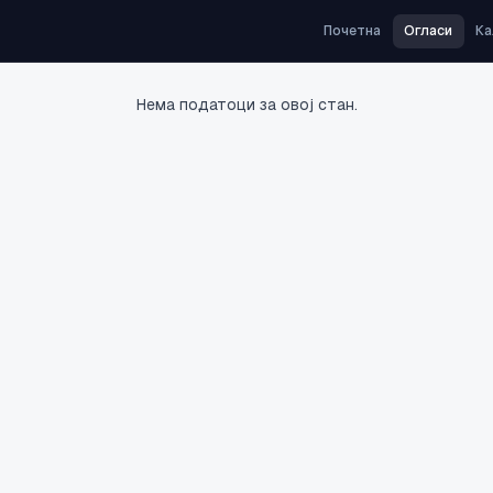
Почетна
Огласи
Ка
Нема податоци за овој стан.