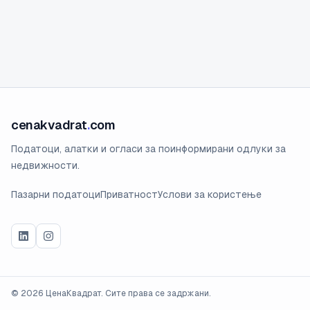
cenakvadrat
.
com
Податоци, алатки и огласи за поинформирани одлуки за
недвижности.
Пазарни податоци
Приватност
Услови за користење
©
2026
ЦенаКвадрат. Сите права се задржани.