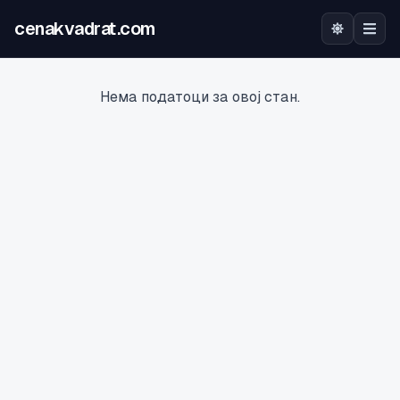
cenakvadrat.com
Почетна
Нема податоци за овој стан.
Огласи
Калкулатор
Оцена на локација
Најава