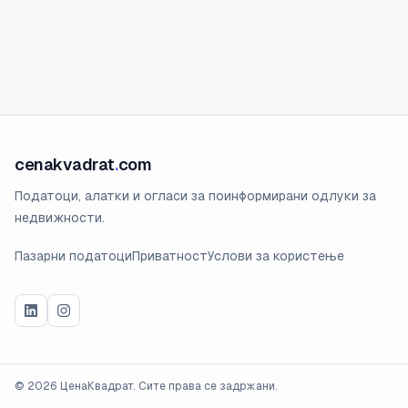
cenakvadrat
.
com
Податоци, алатки и огласи за поинформирани одлуки за
недвижности.
Пазарни податоци
Приватност
Услови за користење
©
2026
ЦенаКвадрат. Сите права се задржани.