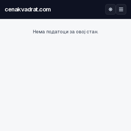
cenakvadrat.com
Почетна
Нема податоци за овој стан.
Огласи
Калкулатор
Оцена на локација
Најава