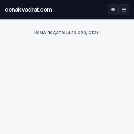
cenakvadrat.com
Почетна
Нема податоци за овој стан.
Огласи
Калкулатор
Оцена на локација
Најава