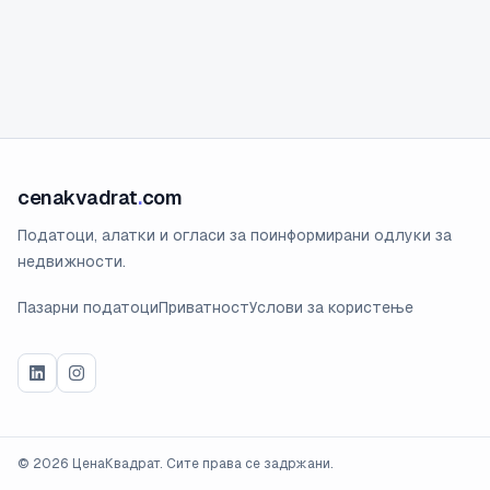
cenakvadrat
.
com
Податоци, алатки и огласи за поинформирани одлуки за
недвижности.
Пазарни податоци
Приватност
Услови за користење
©
2026
ЦенаКвадрат. Сите права се задржани.