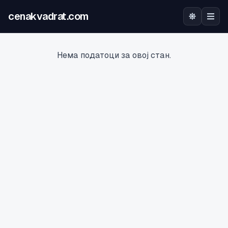
cenakvadrat.com
Почетна
Нема податоци за овој стан.
Огласи
Калкулатор
Оцена на локација
Најава