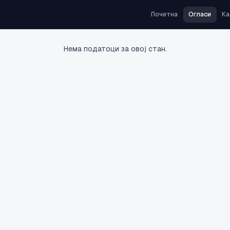
Почетна
Огласи
Ка
Нема податоци за овој стан.