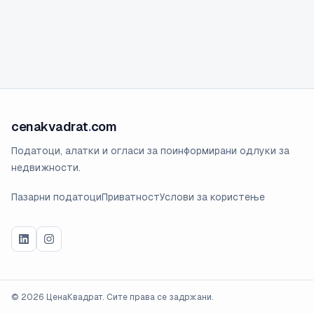
cenakvadrat
.
com
Податоци, алатки и огласи за поинформирани одлуки за
недвижности.
Пазарни податоци
Приватност
Услови за користење
©
2026
ЦенаКвадрат. Сите права се задржани.