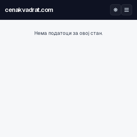
cenakvadrat.com
Почетна
Нема податоци за овој стан.
Огласи
Калкулатор
Оцена на локација
Најава