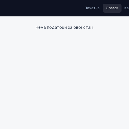
Почетна
Огласи
Ка
Нема податоци за овој стан.