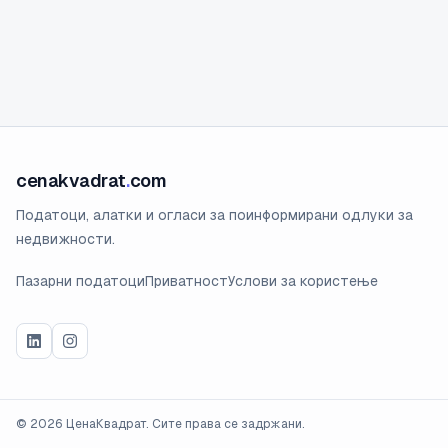
cenakvadrat
.
com
Податоци, алатки и огласи за поинформирани одлуки за
недвижности.
Пазарни податоци
Приватност
Услови за користење
©
2026
ЦенаКвадрат. Сите права се задржани.