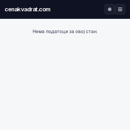
cenakvadrat.com
Почетна
Нема податоци за овој стан.
Огласи
Калкулатор
Оцена на локација
Најава