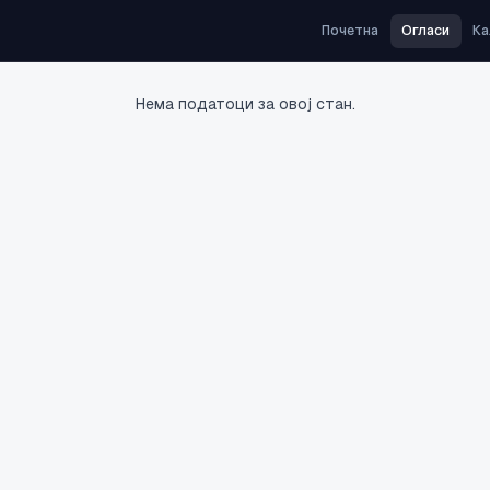
Почетна
Огласи
Ка
Нема податоци за овој стан.