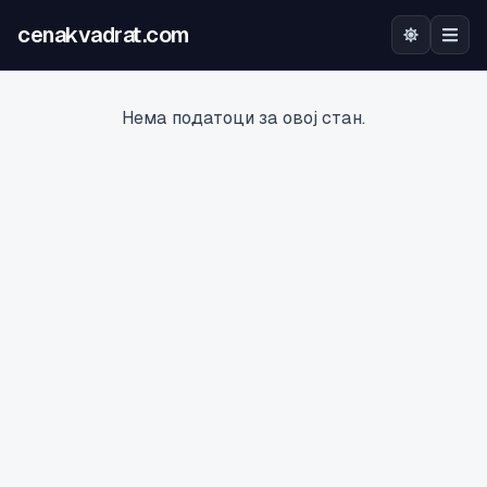
cenakvadrat.com
Почетна
Нема податоци за овој стан.
Огласи
Калкулатор
Оцена на локација
Најава