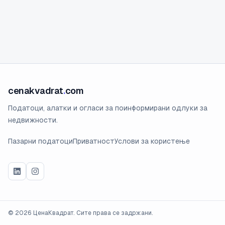
cenakvadrat
.
com
Податоци, алатки и огласи за поинформирани одлуки за
недвижности.
Пазарни податоци
Приватност
Услови за користење
©
2026
ЦенаКвадрат. Сите права се задржани.