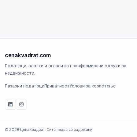
cenakvadrat
.
com
Податоци, алатки и огласи за поинформирани одлуки за
недвижности.
Пазарни податоци
Приватност
Услови за користење
©
2026
ЦенаКвадрат. Сите права се задржани.