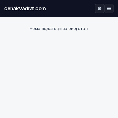
cenakvadrat.com
Почетна
Нема податоци за овој стан.
Огласи
Калкулатор
Оцена на локација
Најава