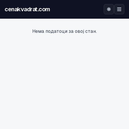
cenakvadrat.com
Почетна
Нема податоци за овој стан.
Огласи
Калкулатор
Оцена на локација
Најава