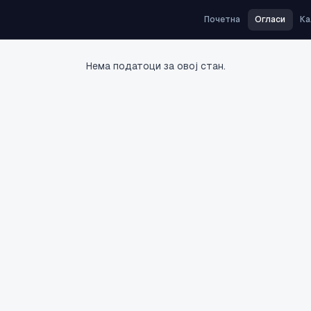
Почетна
Огласи
Ка
Нема податоци за овој стан.