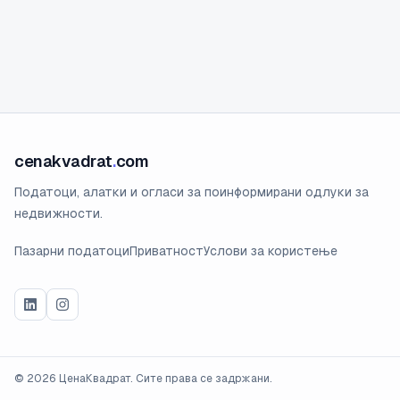
cenakvadrat
.
com
Податоци, алатки и огласи за поинформирани одлуки за
недвижности.
Пазарни податоци
Приватност
Услови за користење
©
2026
ЦенаКвадрат. Сите права се задржани.