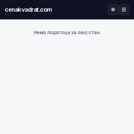
cenakvadrat.com
Почетна
Нема податоци за овој стан.
Огласи
Калкулатор
Оцена на локација
Најава