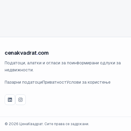
cenakvadrat
.
com
Податоци, алатки и огласи за поинформирани одлуки за
недвижности.
Пазарни податоци
Приватност
Услови за користење
©
2026
ЦенаКвадрат. Сите права се задржани.