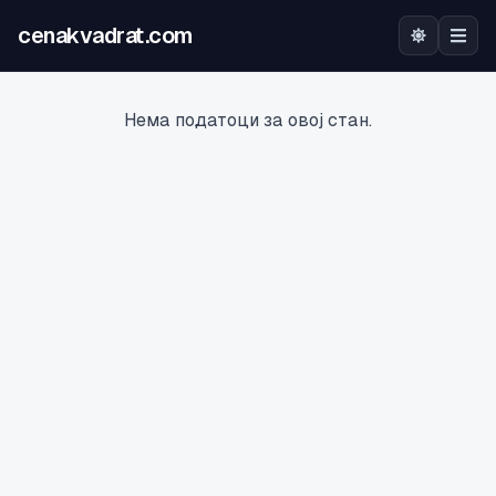
cenakvadrat.com
Почетна
Нема податоци за овој стан.
Огласи
Калкулатор
Оцена на локација
Најава