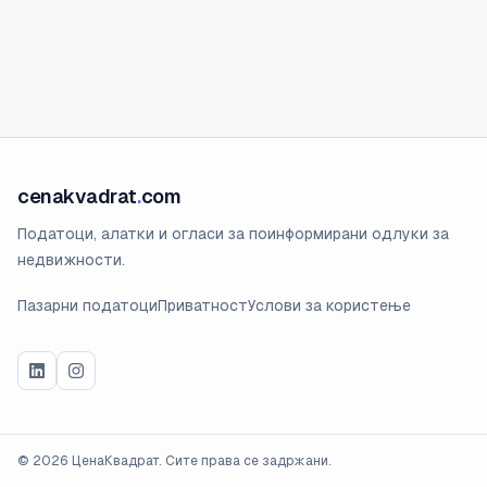
cenakvadrat
.
com
Податоци, алатки и огласи за поинформирани одлуки за
недвижности.
Пазарни податоци
Приватност
Услови за користење
©
2026
ЦенаКвадрат. Сите права се задржани.