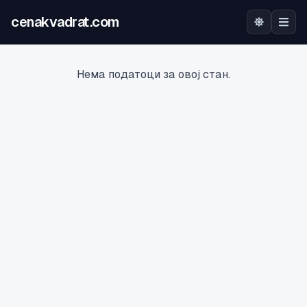
cenakvadrat.com
Почетна
Нема податоци за овој стан.
Огласи
Калкулатор
Оцена на локација
Најава