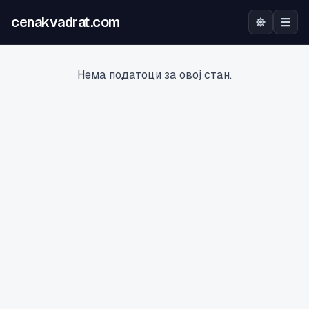
cenakvadrat.com
Почетна
Нема податоци за овој стан.
Огласи
Калкулатор
Оцена на локација
Најава