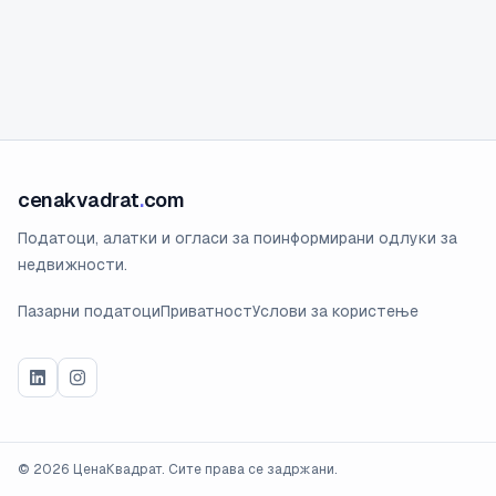
cenakvadrat
.
com
Податоци, алатки и огласи за поинформирани одлуки за
недвижности.
Пазарни податоци
Приватност
Услови за користење
©
2026
ЦенаКвадрат. Сите права се задржани.