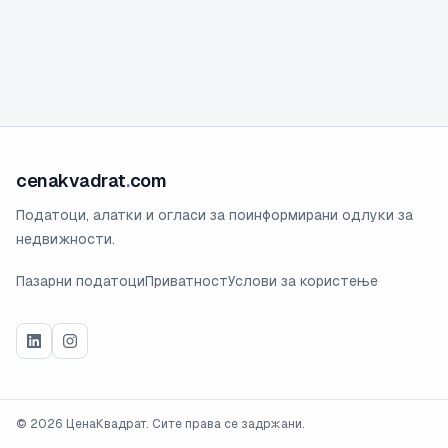
cenakvadrat
.
com
Податоци, алатки и огласи за поинформирани одлуки за
недвижности.
Пазарни податоци
Приватност
Услови за користење
©
2026
ЦенаКвадрат. Сите права се задржани.