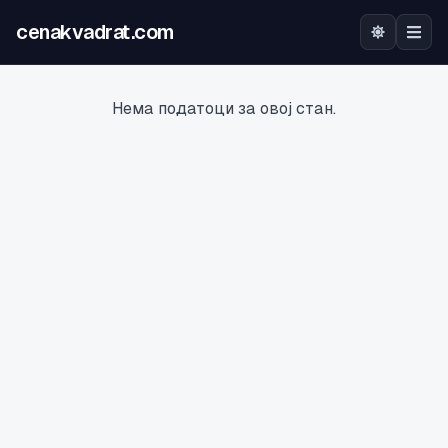
cenakvadrat.com
Почетна
Нема податоци за овој стан.
Огласи
Калкулатор
Оцена на локација
Најава