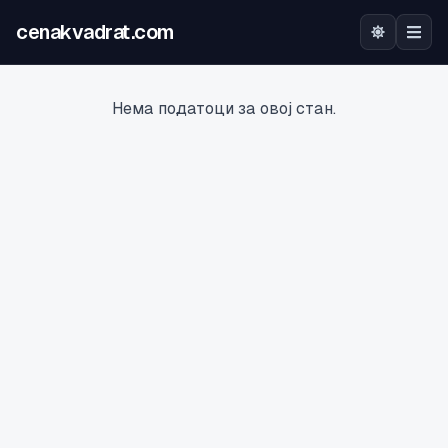
cenakvadrat.com
Почетна
Нема податоци за овој стан.
Огласи
Калкулатор
Оцена на локација
Најава