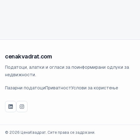
cenakvadrat
.
com
Податоци, алатки и огласи за поинформирани одлуки за
недвижности.
Пазарни податоци
Приватност
Услови за користење
©
2026
ЦенаКвадрат. Сите права се задржани.