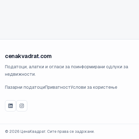
cenakvadrat
.
com
Податоци, алатки и огласи за поинформирани одлуки за
недвижности.
Пазарни податоци
Приватност
Услови за користење
©
2026
ЦенаКвадрат. Сите права се задржани.