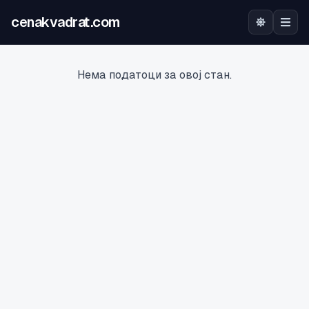
cenakvadrat.com
Почетна
Нема податоци за овој стан.
Огласи
Калкулатор
Оцена на локација
Најава