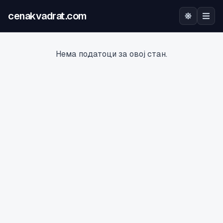
cenakvadrat.com
Почетна
Нема податоци за овој стан.
Огласи
Калкулатор
Оцена на локација
Најава