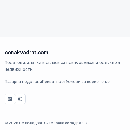
cenakvadrat
.
com
Податоци, алатки и огласи за поинформирани одлуки за
недвижности.
Пазарни податоци
Приватност
Услови за користење
©
2026
ЦенаКвадрат. Сите права се задржани.