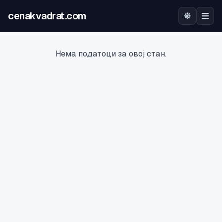
cenakvadrat.com
Почетна
Нема податоци за овој стан.
Огласи
Калкулатор
Оцена на локација
Најава