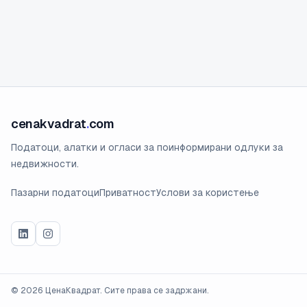
cenakvadrat
.
com
Податоци, алатки и огласи за поинформирани одлуки за
недвижности.
Пазарни податоци
Приватност
Услови за користење
©
2026
ЦенаКвадрат. Сите права се задржани.