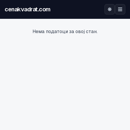
cenakvadrat.com
Почетна
Нема податоци за овој стан.
Огласи
Калкулатор
Оцена на локација
Најава