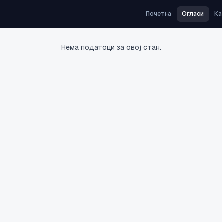
Почетна
Огласи
Ка
Нема податоци за овој стан.